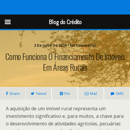
Blog do Crédito
Blog do Crédito
2 De Julho De 2026 • No Comments
Como Funciona O Financiamento De Imóveis
Em Áreas Rurais
Share
Tweet
Pin
Mail
SMS
A aquisição de um imóvel rural representa um
investimento significativo e, para muitos, a chave para
o desenvolvimento de atividades agrícolas, pecuárias