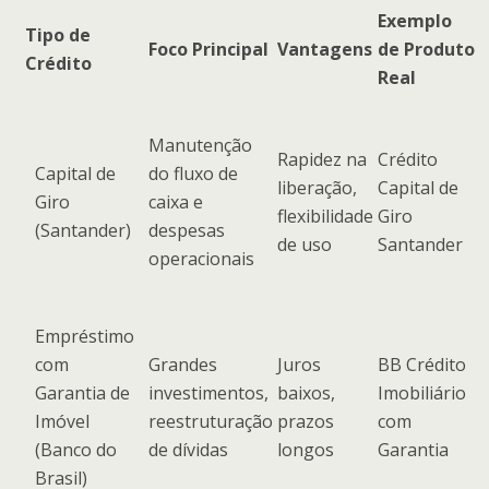
Exemplo
Tipo de
Foco Principal
Vantagens
de Produto
Crédito
Real
Manutenção
Rapidez na
Crédito
Capital de
do fluxo de
liberação,
Capital de
Giro
caixa e
flexibilidade
Giro
(Santander)
despesas
de uso
Santander
operacionais
Empréstimo
com
Grandes
Juros
BB Crédito
Garantia de
investimentos,
baixos,
Imobiliário
Imóvel
reestruturação
prazos
com
(Banco do
de dívidas
longos
Garantia
Brasil)