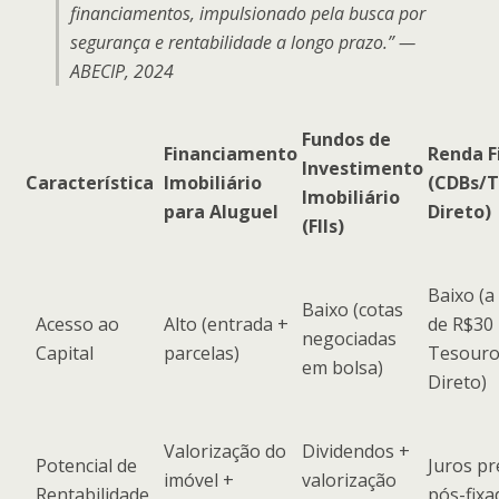
financiamentos, impulsionado pela busca por
segurança e rentabilidade a longo prazo.” —
ABECIP, 2024
Fundos de
Financiamento
Renda F
Investimento
Característica
Imobiliário
(CDBs/
Imobiliário
para Aluguel
Direto)
(FIIs)
Baixo (a
Baixo (cotas
Acesso ao
Alto (entrada +
de R$30
negociadas
Capital
parcelas)
Tesour
em bolsa)
Direto)
Valorização do
Dividendos +
Potencial de
Juros pr
imóvel +
valorização
Rentabilidade
pós-fixa