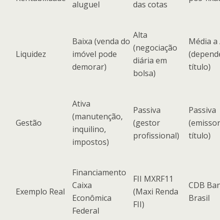
aluguel
das cotas
Alta
Baixa (venda do
Média a 
(negociação
Liquidez
imóvel pode
(depend
diária em
demorar)
título)
bolsa)
Ativa
Passiva
Passiva
(manutenção,
Gestão
(gestor
(emissor
inquilino,
profissional)
título)
impostos)
Financiamento
FII MXRF11
Caixa
CDB Ban
Exemplo Real
(Maxi Renda
Econômica
Brasil
FII)
Federal