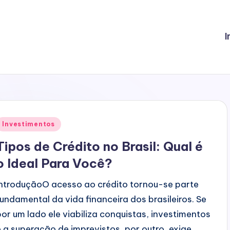
I
Posted
Investimentos
n
Tipos de Crédito no Brasil: Qual é
o Ideal Para Você?
IntroduçãoO acesso ao crédito tornou-se parte
fundamental da vida financeira dos brasileiros. Se
por um lado ele viabiliza conquistas, investimentos
e a superação de imprevistos, por outro, exige