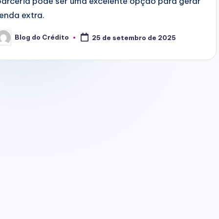
parceria pode ser uma excelente opção para gerar
renda extra.
Blog do Crédito
25 de setembro de 2025
osted
y