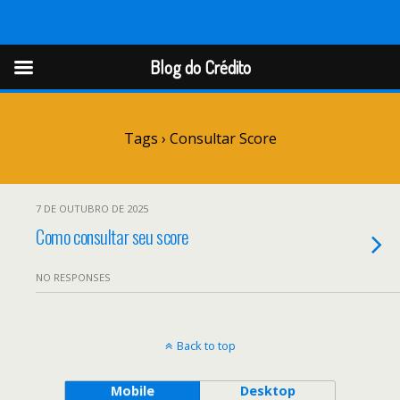
Blog do Crédito
Blog do Crédito
Tags › Consultar Score
7 DE OUTUBRO DE 2025
Como consultar seu score
NO RESPONSES
Back to top
Mobile
Desktop