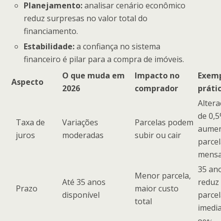
Planejamento:
analisar cenário econômico
reduz surpresas no valor total do
financiamento.
Estabilidade:
a confiança no sistema
financeiro é pilar para a compra de imóveis.
O que muda em
Impacto no
Exem
Aspecto
2026
comprador
práti
Alter
de 0,
Taxa de
Variações
Parcelas podem
aume
juros
moderadas
subir ou cair
parce
mensa
35 an
Menor parcela,
Até 35 anos
reduz
Prazo
maior custo
disponível
parce
total
imedi