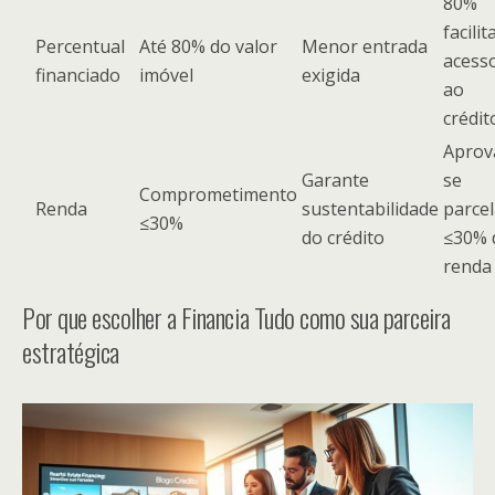
80%
facilit
Percentual
Até 80% do valor
Menor entrada
acess
financiado
imóvel
exigida
ao
crédit
Aprov
Garante
se
Comprometimento
Renda
sustentabilidade
parce
≤30%
do crédito
≤30% 
renda
Por que escolher a Financia Tudo como sua parceira
estratégica