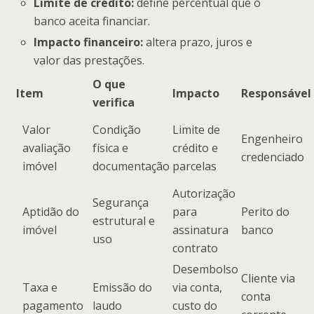
Limite de crédito:
define percentual que o
banco aceita financiar.
Impacto financeiro:
altera prazo, juros e
valor das prestações.
O que
Item
Impacto
Responsável
verifica
Valor
Condição
Limite de
Engenheiro
avaliação
física e
crédito e
credenciado
imóvel
documentação
parcelas
Autorização
Segurança
Aptidão do
para
Perito do
estrutural e
imóvel
assinatura
banco
uso
contrato
Desembolso
Cliente via
Taxa e
Emissão do
via conta,
conta
pagamento
laudo
custo do