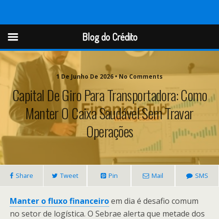
Blog do Crédito
Blog do Crédito
1 De Junho De 2026 • No Comments
Capital De Giro Para Transportadora: Como
Manter O Caixa Saudável Sem Travar
Operações
Share
Tweet
Pin
Mail
SMS
Manter o fluxo financeiro
em dia é desafio comum
no setor de logística. O Sebrae alerta que metade dos